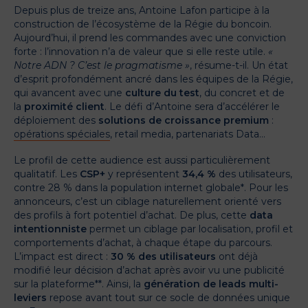
Depuis plus de treize ans, Antoine Lafon participe à la
construction de l’écosystème de la Régie du boncoin.
Aujourd’hui, il prend les commandes avec une conviction
forte : l’innovation n’a de valeur que si elle reste utile.
«
Notre ADN ? C’est le pragmatisme »
, résume-t-il. Un état
d’esprit profondément ancré dans les équipes de la Régie,
qui avancent avec une
culture du test
, du concret et de
la
proximité client
.
Le défi d’Antoine sera d’accélérer le
déploiement des
solutions de croissance premium
:
opérations spéciales
, retail media, partenariats Data…
Le profil de cette audience est aussi particulièrement
qualitatif. Les
CSP+
y représentent
34,4 %
des utilisateurs,
contre 28 % dans la population internet globale*. Pour les
annonceurs, c’est un ciblage naturellement orienté vers
des profils à fort potentiel d’achat. De plus, cette
data
intentionniste
permet un ciblage par localisation, profil et
comportements d’achat, à chaque étape du parcours.
L’impact est direct :
30 % des utilisateurs
ont déjà
modifié leur décision d’achat après avoir vu une publicité
sur la plateforme**. Ainsi, la
génération de leads multi-
leviers
repose avant tout sur ce socle de données unique