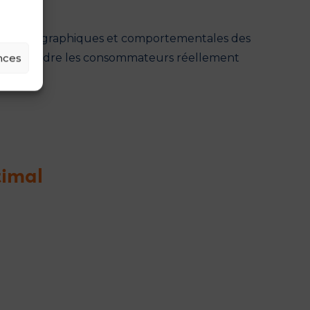
ociodémographiques et comportementales des
our atteindre les consommateurs réellement
nces
timal