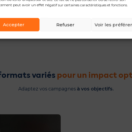
Ciblage data
ement peut avoir un effet négatif sur certaines caractéristiques et fonctions.
es précis (département,
Exploitez les données s
ng).
utilisateurs leboncoin p
Accepter
Refuser
Voir les préfére
intéressés.
formats variés
pour un impact op
Adaptez vos campagnes
à vos objectifs.