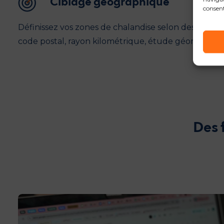
Ciblage géographique
consent
Définissez vos zones de chalandise selon des critèr
code postal, rayon kilométrique, étude géomarketi
Des 