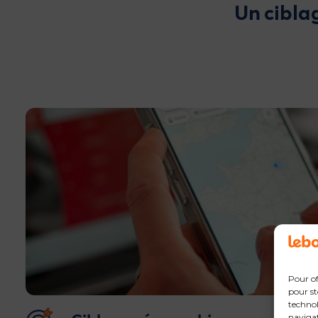
Un cibla
Pour of
pour st
technol
navigat