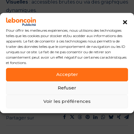
Visuelles
: accessibles brutes ou via des graphiques
dynamiques.
Uniques
et entièrement fondées sur les insights
leboncoin
Pour offrir les meilleures expériences, nous utilisons des technologies
telles que les cookies pour stocker et/ou accéder aux informations des
Cette nouvelle version du bon Observatoire est plus qu’un
appareils. Le fait de consentir à ces technologies nous permettra de
outil : c’est
un levier de décision
rapide, précis et pensé
traiter des données telles que le comportement de navigation ou les ID
de façon à
faire performer vos campagnes
grâce à des
uniques sur ce site. Le fait de ne pas consentir ou de retirer son
insights sectoriels uniques. La nouvelle plateforme
consentement peut avoir un effet négatif sur certaines caractéristiques
et fonctions.
Insights leboncoin est une solution tout-en-un pour
affiner votre stratégie marketing. Avec elle, prenez des
Accepter
décisions éclairées et maximisez le ROI de vos
campagnes publicitaires.
Refuser
Voir les préférences