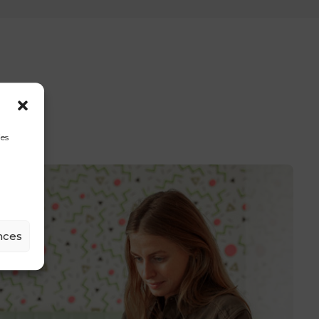
ies
nces