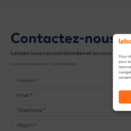
Contactez-nous
Laissez nous vos coordonnées et on vous rappell
Pour of
pour st
Les champs marqués d’un
*
sont obligatoires
technol
navigat
consent