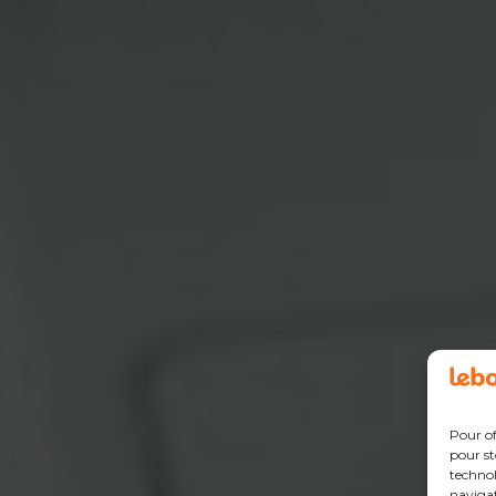
Pour of
pour st
technol
navigat