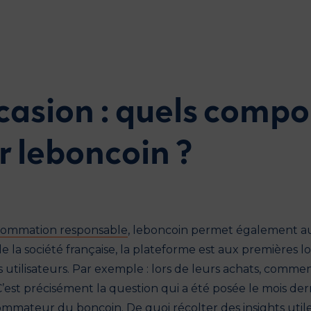
ccasion : quels comp
r leboncoin ?
ommation responsable
, leboncoin permet également a
 de la société française, la plateforme est aux premières
tilisateurs. Par exemple : lors de leurs achats, comment
C’est précisément la question qui a été posée le mois der
ommateur du boncoin
. De quoi récolter des insights uti