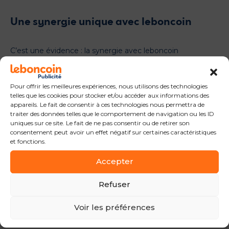
Une synergie unique avec leboncoin
C’est une évidence : la synergie avec leboncoin
démultiplie votre potentiel d’exposition. Grâce à cette
alliance stratégique, votre
message publicitaire
bénéficie
d’une couverture optimale sur les deux principales
Pour offrir les meilleures expériences, nous utilisons des technologies
plateformes automobiles françaises. Vous parlez ainsi à
telles que les cookies pour stocker et/ou accéder aux informations des
une audience totale de plus de
29 millions de visiteurs
appareils. Le fait de consentir à ces technologies nous permettra de
uniques mensuels
.
traiter des données telles que le comportement de navigation ou les ID
uniques sur ce site. Le fait de ne pas consentir ou de retirer son
Cette complémentarité se traduit aussi par des
dispositifs
consentement peut avoir un effet négatif sur certaines caractéristiques
publicitaires cross-média innovants
. Par conséquent, vous
et fonctions.
touchez votre cible sur l’ensemble du parcours d’achat, de
Accepter
la phase de recherche à la concrétisation du projet.
Refuser
Une régie experte pour votre stratégie
média
Voir les préférences