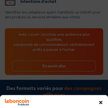
Intentions d'achat
Identifiez les utilisateurs ayant manifesté un intérêt pour
des produits ou services similaires aux vôtres.
Avec Local+, touchez une audience plus
qualifiée,
composée de consommateurs véritablement
prêts à passer à l’achat.
En savoir plus
Des formats variés pour
des campagnes
efficaces