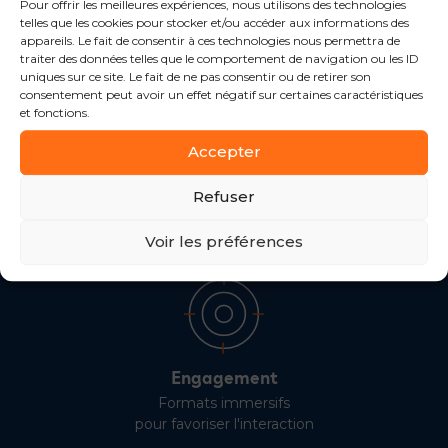
Pour offrir les meilleures expériences, nous utilisons des technologies
telles que les cookies pour stocker et/ou accéder aux informations des
appareils. Le fait de consentir à ces technologies nous permettra de
traiter des données telles que le comportement de navigation ou les ID
uniques sur ce site. Le fait de ne pas consentir ou de retirer son
consentement peut avoir un effet négatif sur certaines caractéristiques
Visibilité
et fonctions.
Formats display IAB
Accepter
pour capter l’attention
Refuser
Voir les formats
Voir les préférences
Engagement
Formats immersifs
pour favoriser l'interaction